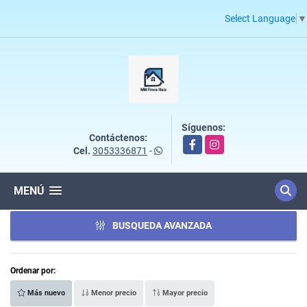
Select Language
▼
Síguenos:
Contáctenos:
Facebook
Instagram
Cel.
3053336871
-
MENÚ
BUSQUEDA AVANZADA
Ordenar por:
Más nuevo
Menor precio
Mayor precio