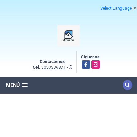
Select Language
▼
Síguenos:
Contáctenos:
Facebook
Instagram
Cel.
3053336871
-
MENÚ