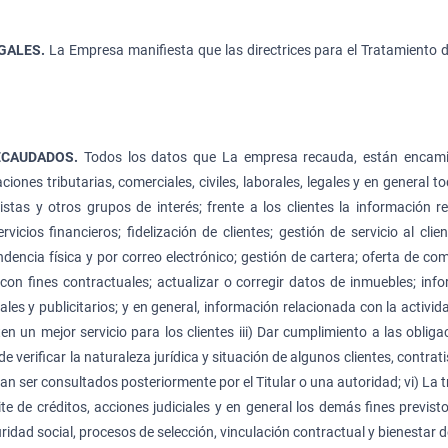
EGALES.
La Empresa manifiesta que las directrices para el Tratamiento 
ECAUDADOS.
Todos los datos que La empresa recauda, están encamina
iones tributarias, comerciales, civiles, laborales, legales y en general 
stas y otros grupos de interés; frente a los clientes la información rec
icios financieros; fidelización de clientes; gestión de servicio al cli
dencia física y por correo electrónico; gestión de cartera; oferta de co
 con fines contractuales; actualizar o corregir datos de inmuebles; inf
ales y publicitarios; y en general, información relacionada con la activid
ten un mejor servicio para los clientes iii) Dar cumplimiento a las oblig
 verificar la naturaleza jurídica y situación de algunos clientes, contrati
an ser consultados posteriormente por el Titular o una autoridad; vi) La
e de créditos, acciones judiciales y en general los demás fines previsto
idad social, procesos de selección, vinculación contractual y bienestar 