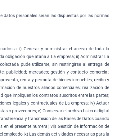
de datos personales serán las dispuestas por las normas
dos a: i) Generar y administrar el acervo de toda la
toda obligación que ataña a La empresa; ii) Administrar La
olectada pude utilizarse, sin restringirse a: entrega de
ente; publicidad; mercadeo; gestión y contacto comercial;
mpraventa, renta y permuta de bienes inmuebles; recibo y
ormación de nuestros aliados comerciales; realización de
ad que impliquen los contratos suscritos entre las partes;
aciones legales y contractuales de La empresa; iv) Actuar
stas o proveedores; v) Conservar el archivo físico o digital
 transferencia y transmisión de las Bases de Datos cuando
s en el presente numeral; vii) Gestión de información de
del empleado ix) Las demás actividades necesarias para la