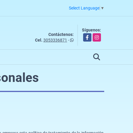
Select Language
▼
Síguenos:
Contáctenos:
Facebook
Instagram
Cel.
3053336871
-
sonales
 empresa esta política de tratamiento de la información,