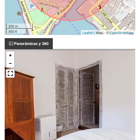
200 m
500 ft
Leaflet
| Wasi - ©
OpenStreetMap
Panorámicas y 360