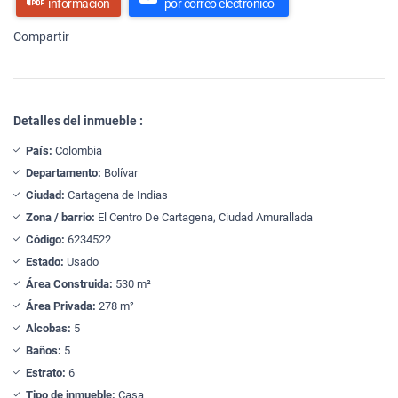
información
por correo electrónico
Compartir
Detalles del inmueble :
País:
Colombia
Departamento:
Bolívar
Ciudad:
Cartagena de Indias
Zona / barrio:
El Centro De Cartagena, Ciudad Amurallada
Código:
6234522
Estado:
Usado
Área Construida:
530 m²
Área Privada:
278 m²
Alcobas:
5
Baños:
5
Estrato:
6
Tipo de inmueble:
Casa