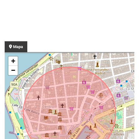
Mapa
+
−