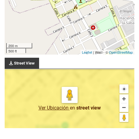
200 m
500 ft
Leaflet
| Wasi - ©
OpenStreetMap
Street View
Ver Ubicación
en
street view