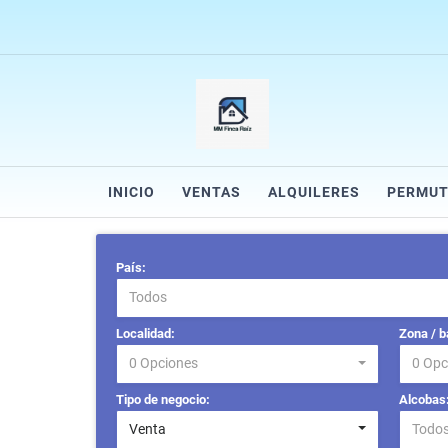
INICIO
VENTAS
ALQUILERES
PERMUT
País:
Todos
Localidad:
Zona / b
0 Opciones
0 Opc
Tipo de negocio:
Alcobas
Venta
Todo