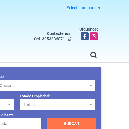
Select Language
▼
Síguenos:
Contáctenos:
Facebook
Instagram
Cel.
3053336871
-
ad:
 Opciones
Estado Propiedad:
Todos
io hasta:
BUSCAR