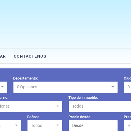
AR
CONTÁCTENOS
Departamento:
Ciud
0 Opciones
0
arrio:
Tipo de inmueble:
iones
Todos
:
Baños:
Precio desde:
Prec
s
Todos