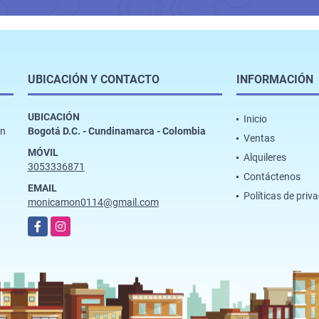
UBICACIÓN Y CONTACTO
INFORMACIÓN
UBICACIÓN
Inicio
ón
Bogotá D.C. - Cundinamarca - Colombia
Ventas
MÓVIL
Alquileres
3053336871
Contáctenos
EMAIL
Políticas de priv
monicamon0114@gmail.com
Facebook
Instagram