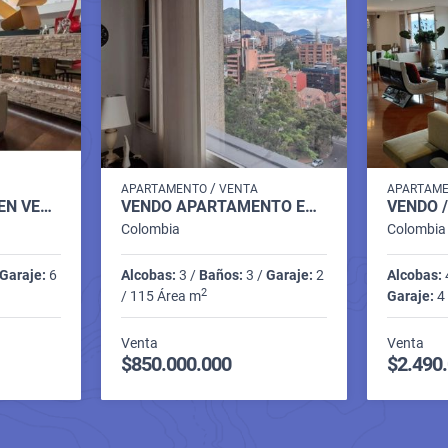
/
APARTAMENTO
VENTA
APARTAM
CASA CAMPESTRE EN VENTA - TENJO
VENDO APARTAMENTO EN EL NOGAL PARA REMODELAR
Colombia
Colombia
Garaje:
6
Alcobas:
3 /
Baños:
3 /
Garaje:
2
Alcobas:
2
/ 115 Área m
Garaje:
4 
Venta
Venta
$850.000.000
$2.490