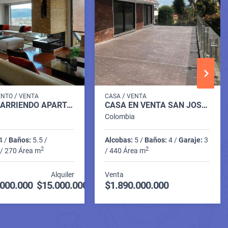
/
/
ENTO
VENTA
CASA
VENTA
VENDO /ARRIENDO APARTAMENTO EN COLINAS DE SUBA
CASA EN VENTA SAN JOSÉ DE BAVARIA REMODELADA
Colombia
4 /
Baños:
5.5 /
Alcobas:
5 /
Baños:
4 /
Garaje:
3
2
2
/ 270 Área m
/ 440 Área m
Alquiler
Venta
.000.000
$15.000.000
$1.890.000.000