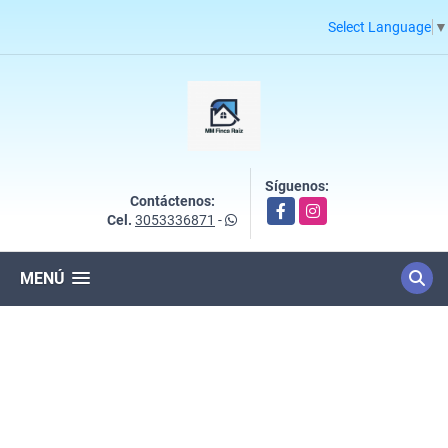
Select Language
▼
Síguenos:
Contáctenos:
Facebook
Instagram
Cel.
3053336871
-
MENÚ