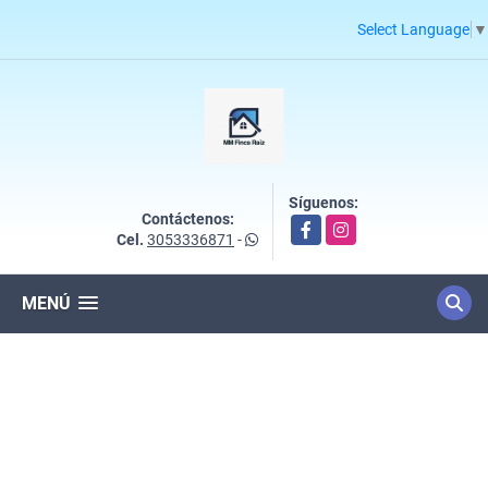
Select Language
▼
Síguenos:
Contáctenos:
Facebook
Instagram
Cel.
3053336871
-
MENÚ