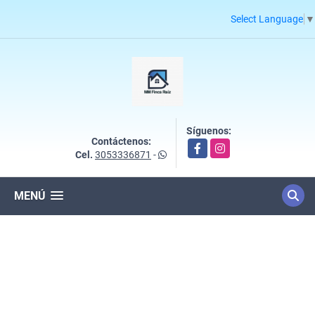
Select Language
▼
Síguenos:
Contáctenos:
Facebook
Instagram
Cel.
3053336871
-
MENÚ