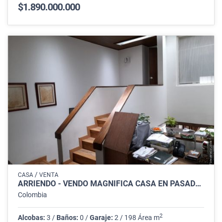
$1.890.000.000
/
CASA
VENTA
ARRIENDO - VENDO MAGNÍFICA CASA EN PASADENA (106 COSTADO OCCIDENTAL)
Colombia
2
Alcobas:
3 /
Baños:
0 /
Garaje:
2 / 198 Área m