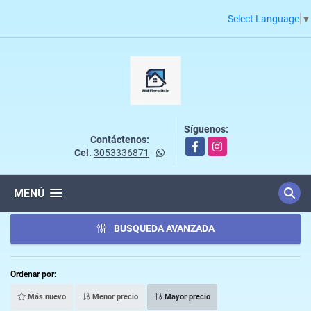
Select Language
▼
Síguenos:
Contáctenos:
Facebook
Instagram
Cel.
3053336871
-
MENÚ
BUSQUEDA AVANZADA
Ordenar por:
Más nuevo
Menor precio
Mayor precio